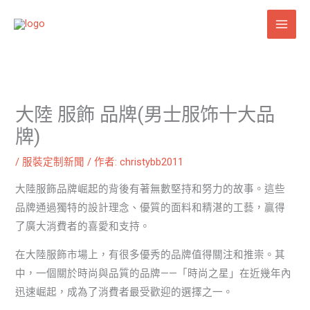
跳
至
主
要
內
容
大陸 服飾 品牌(男士服饰十大品
牌)
/
服裝定制新聞
/ 作者:
christybb2011
大陸服飾品牌崛起的背後有著無數堅持和努力的故事。這些
品牌通過獨特的設計理念、優質的面料和精湛的工藝，贏得
了廣大消費者的喜愛和支持。
在大陸服飾市場上，有很多優秀的品牌值得關注和推崇。其
中，一個關於時尚與品質的品牌——「時尚之星」在近幾年內
迅速崛起，成為了消費者最受歡迎的選擇之一。