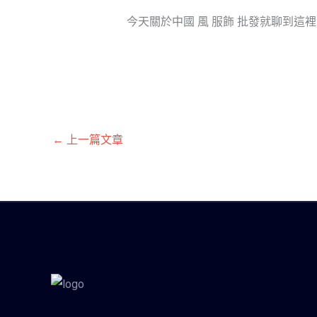
今天關於中國 風 服飾 批發就聊到這
←
上一篇文章