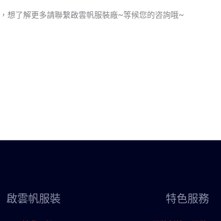
裡，想了解更多請聯繫啟雲帆服裝廠~等候您的咨詢哦~
啟雲帆服裝
特色服務