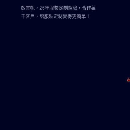
啟雲帆，25年服裝定制經驗，合作萬
千客戶，讓服裝定制變得更簡單！