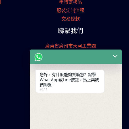
刷
申請寄樣品
服裝定制流程
交易條款
聯繫我們
廣東省廣州市天河工業園
+86 13825254696
keywinf@foxmail.com
您好，有什麼能夠幫助您? 點擊
What App或Line按鈕，馬上與我
們聯繫~
20:11