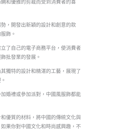
絲綢和優雅的剪裁而受到消費者的喜
趨勢，開發出新穎的設計和創意的款
的服飾。
建立了自己的電子商務平台，使消費者
服飾批發業的發展。
過其獨特的設計和精湛的工藝，展現了
迎。
參加婚禮或參加派對，中國風服飾都能
計和優質的材料，將中國的傳統文化與
。如果你對中國文化和時尚感興趣，不