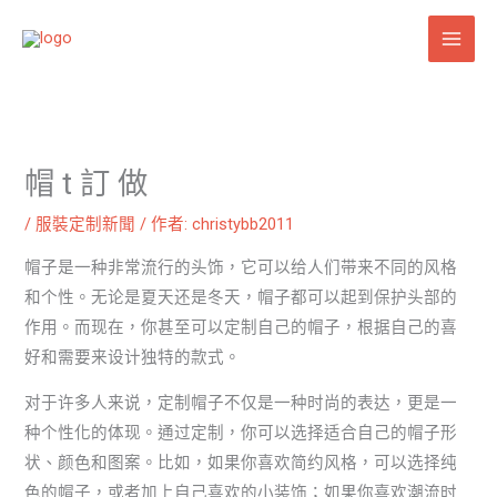
跳
至
主
要
內
容
帽 t 訂 做
/
服裝定制新聞
/ 作者:
christybb2011
帽子是一种非常流行的头饰，它可以给人们带来不同的风格
和个性。无论是夏天还是冬天，帽子都可以起到保护头部的
作用。而现在，你甚至可以定制自己的帽子，根据自己的喜
好和需要来设计独特的款式。
对于许多人来说，定制帽子不仅是一种时尚的表达，更是一
种个性化的体现。通过定制，你可以选择适合自己的帽子形
状、颜色和图案。比如，如果你喜欢简约风格，可以选择纯
色的帽子，或者加上自己喜欢的小装饰；如果你喜欢潮流时