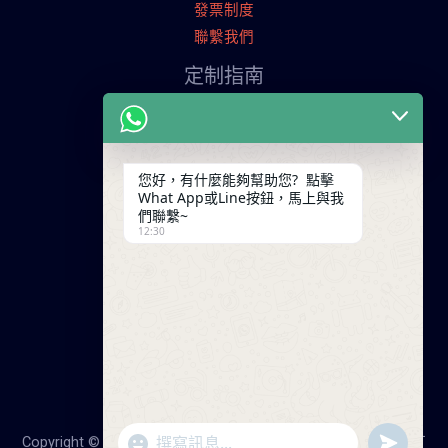
發票制度
聯繫我們
定制指南
申請寄樣品
服裝定制流程
交易條款
您好，有什麼能夠幫助您? 點擊
What App或Line按鈕，馬上與我
聯繫我們
們聯繫~
12:30
廣東省廣州市天河工業園
+86 13825254696
keywinf@foxmail.com
"+chaty_settings.lang.emoji_picker+"
undefine
Copyright © 2026 25年大陸成衣工廠，降低您的成本！服裝打