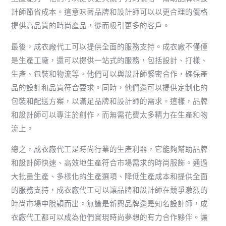
計師節省成本。這意味著品牌和設計師可以以更合理的價格
提供高品質的時尚產品，從而吸引更多的客戶。
最後，成衣廠代工可以提供全面的服務支持。成衣廠不僅僅
是生產工廠，還可以提供一站式的服務，包括設計、打樣、
生產、包裝和物流等。他們可以與設計師緊密合作，確保產
品的設計和品質符合要求。同時，他們還可以提供定制化的
包裝和配送方案，以滿足品牌和設計師的需求。這樣，品牌
和設計師可以專注於創作，而無需花費太多精力在生產和物
流上。
總之，成衣廠代工是時尚行業的生產利器，它能夠幫助品牌
和設計師快速、高效地生產符合市場需求的時尚服飾。通過
大批量生產、多樣化的生產選項、降低生產成本和提供全面
的服務支持，成衣廠代工可以讓品牌和設計師在競爭激烈的
時尚市場中脫穎而出。無論是新興品牌還是知名設計師，成
衣廠代工都可以成為他們實現時尚夢想的有力合作夥伴。讓