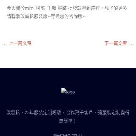
今天關於mimi 國際 日 韓 服飾 批發就聊到這裡，想了解更多
請聯繫啟雲帆服裝廠~等候您的咨詢哦~
←
上一篇文章
下一篇文章
→
啟雲帆，25年服裝定制經驗，合作萬千客戶，讓服裝定制變得
更簡單！