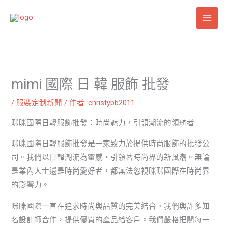
跳
至
主
要
內
容
mimi 國際 日 韓 服飾 批發
/
服裝定制新聞
/ 作者:
christybb2011
咪咪國際日韓服飾批發：時尚魅力，引領潮流的領航者
咪咪國際日韓服飾批發是一家致力於提供時尚服飾的批發公
司。我們以日韓潮流為靈感，引領著時尚界的新風潮。無論
是業內人士還是時尚愛好者，都無法忽視咪咪國際在時尚界
的影響力。
咪咪國際一直在追求時尚與品質的完美結合。我們與許多知
名設計師合作，提供優質的產品給客戶。我們嚴格把關每一