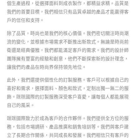
個生產過程，從選擇面料到成衣製作，都精益求精。品質是
我們的首要目標，我們相信只有品質卓越的產品才能贏得客
戶的信任和支持。
除了品質，時尚也是我們的核心價值。我們密切關注時尚潮
流的變化，並根據市場需求不斷推出新款式。無論是時尚前
衛還是經典優雅，我們都能滿足客戶的需求。我們的設計師
團隊擁有豐富的經驗和創意，他們不斷探索新的設計理念，
讓我們的產品在時尚界保持領先地位。
此外，我們還提供個性化的訂製服務。客戶可以根據自己的
喜好和需求，選擇面料、顏色和款式，定制出獨一無二的服
飾。咪咪國際的訂製服務深受客戶喜愛，讓每個人都能展現
自己的風采。
咪咪國際致力於成為客戶的合作夥伴。我們提供全方位的服
務，包括市場調研、產品推廣和銷售培訓等。我們與客戶建
立了長期合作關係，共同成長和發展。我們相信只有客戶的