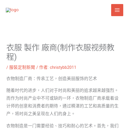
跳
至
主
要
內
容
衣服 製作 廠商(制作衣服视频教
程)
/
服裝定制新聞
/ 作者:
christybb2011
衣物制造厂商：传承工艺，创造美丽服饰的艺术
随着时代的进步，人们对于时尚和美丽的追求越来越强烈。
而作为时尚产业中不可或缺的一环，衣物制造厂商承载着设
计师的创意和消费者的期待，通过精湛的工艺和高质量的生
产，将时尚之美呈现在人们的身上。
衣物制造是一门需要经验、技巧和耐心的艺术。首先，我们