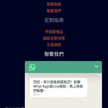
發票制度
聯繫我們
定制指南
申請寄樣品
服裝定制流程
交易條款
聯繫我們
廣東省廣州市天河工業園
+86 13825254696
keywinf@foxmail.com
您好，有什麼能夠幫助您? 點擊
What App或Line按鈕，馬上與我
們聯繫~
02:05