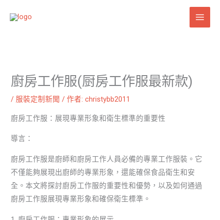
跳
至
主
要
內
容
廚房工作服(厨房工作服最新款)
/
服裝定制新聞
/ 作者:
christybb2011
廚房工作服：展現專業形象和衛生標準的重要性
導言：
廚房工作服是廚師和廚房工作人員必備的專業工作服裝。它
不僅能夠展現出廚師的專業形象，還能確保食品衛生和安
全。本文將探討廚房工作服的重要性和優勢，以及如何通過
廚房工作服展現專業形象和確保衛生標準。
1. 廚房工作服：專業形象的展示