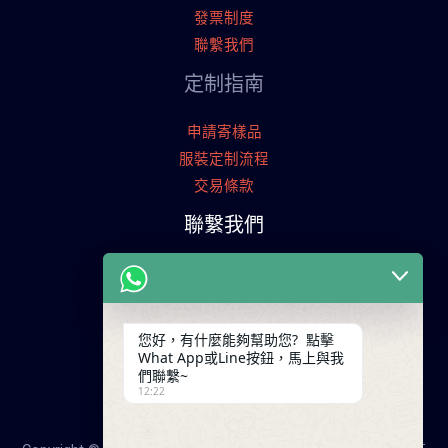
發票制度
聯繫我們
定制指南
申請寄樣品
服裝定制流程
交易條款
聯繫我們
廣東省廣州市天河工業園
+86 13825254696
keywinf@foxmail.com
您好，有什麼能夠幫助您? 點擊
What App或Line按鈕，馬上與我
們聯繫~
12:22