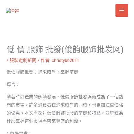
跳
至
主
要
內
容
低 價 服飾 批發(俊韵服饰批发网)
/
服裝定制新聞
/ 作者:
christybb2011
低價服飾批發：追求時尚，掌握商機
導言：
隨著時尚產業的蓬勃發展，低價服飾批發逐漸成為了一個熱
門的市場。許多消費者在追求時尚的同時，也更加注重價格
的優惠。本文將探討低價服飾批發的商機和特點，並解釋為
什麼掌握這個市場將帶來豐盛的利潤。
1.市場需求：