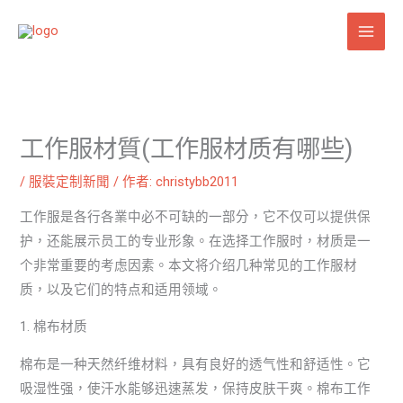
跳
至
主
要
內
容
工作服材質(工作服材质有哪些)
/
服裝定制新聞
/ 作者:
christybb2011
工作服是各行各業中必不可缺的一部分，它不仅可以提供保
护，还能展示员工的专业形象。在选择工作服时，材质是一
个非常重要的考虑因素。本文将介绍几种常见的工作服材
质，以及它们的特点和适用领域。
1. 棉布材质
棉布是一种天然纤维材料，具有良好的透气性和舒适性。它
吸湿性强，使汗水能够迅速蒸发，保持皮肤干爽。棉布工作