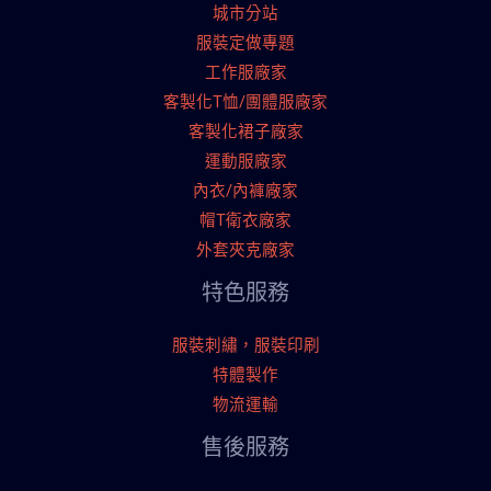
城市分站
服裝定做專題
工作服廠家
客製化T恤/團體服廠家
客製化裙子廠家
運動服廠家
內衣/內褲廠家
帽T衛衣廠家
外套夾克廠家
特色服務
服裝刺繡，服裝印刷
特體製作
物流運輸
售後服務