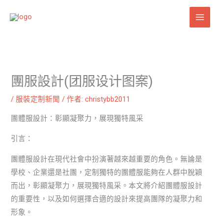
跳
至
主
要
內
容
團服設計(团服设计图案)
/
服裝定制新聞
/ 作者:
christybb2011
團體服設計：彰顯凝聚力，展現獨特風采
引言：
團體服設計在現代社會中扮演著越來越重要的角色。無論是
學校、企業還是社團，定制獨特的團體服能夠在人群中脫穎
而出，彰顯凝聚力，展現獨特風采。本文將介紹團體服設計
的重要性，以及如何選擇合適的設計來提高團隊的凝聚力和
形象。