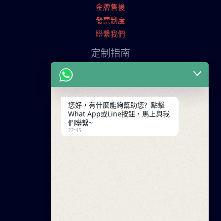
金牌售後
發票制度
聯繫我們
定制指南
申請寄樣品
服裝定制流程
交易條款
您好，有什麼能夠幫助您? 點擊
What App或Line按鈕，馬上與我
聯繫我們
們聯繫~
22:45
廣東省廣州市天河工業園
+86 13825254696
keywinf@foxmail.com