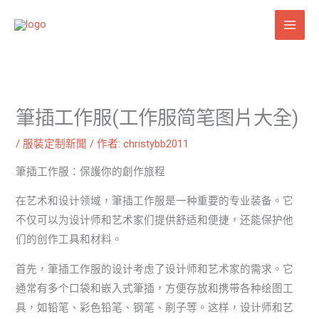
跳
至
主
要
內
容
筆插工作服(工作服简笔图片大全)
/
服裝定制新聞
/ 作者:
christybb2011
筆插工作服：保護你的創作旅程
在艺术和设计领域，筆插工作服是一种重要的专业装备。它
不仅可以为设计师和艺术家们提供舒适和便捷，还能保护他
们的创作工具和材料。
首先，筆插工作服的设计考虑了设计师和艺术家的需求。它
通常有多个口袋和嵌入式筆插，方便存放和携带各种绘图工
具，如铅笔、彩色铅笔、钢笔、刷子等。这样，设计师和艺