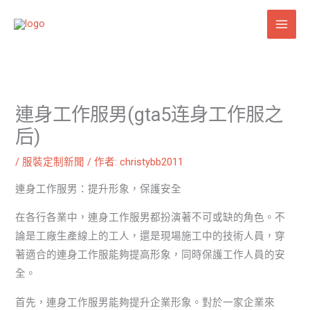
跳
至
主
要
內
容
連身工作服男(gta5连身工作服之
后)
/
服裝定制新聞
/ 作者:
christybb2011
連身工作服男：提升形象，保護安全
在各行各業中，連身工作服男都扮演著不可或缺的角色。不
論是工廠生產線上的工人，還是現場施工中的技術人員，穿
著適合的連身工作服能夠提高形象，同時保護工作人員的安
全。
首先，連身工作服男能夠提升企業形象。對於一家企業來