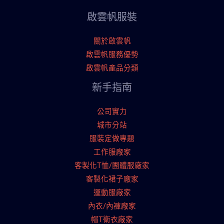
啟雲帆服裝
關於啟雲帆
啟雲帆服務優勢
啟雲帆產品分類
新手指南
公司實力
城市分站
服裝定做專題
工作服廠家
客製化T恤/團體服廠家
客製化裙子廠家
運動服廠家
內衣/內褲廠家
帽T衛衣廠家