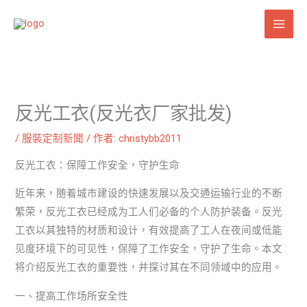
跳
至
主
要
內
容
反光工衣(反光衣厂家批发)
/
服裝定制新聞
/ 作者:
christybb2011
反光工衣：保障工作安全，守护生命
近年来，随着城市建设的快速发展以及交通运输行业的不断
繁荣，反光工衣已经成为工人们必备的个人防护装备。反光
工衣以其独特的材质和设计，有效提高了工人在夜间或低能
见度环境下的可见性，保障了工作安全，守护了生命。本文
将介绍反光工衣的重要性，并探讨其在不同领域中的应用。
一、提高工作场所安全性