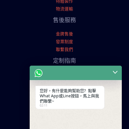
特體製作
物流運輸
售後服務
金牌售後
發票制度
聯繫我們
定制指南
申請寄樣品
服裝定制流程
交易條款
您好，有什麼能夠幫助您? 點擊
What App或Line按鈕，馬上與我
聯繫我們
們聯繫~
02:11
廣東省廣州市天河工業園
+86 13825254696