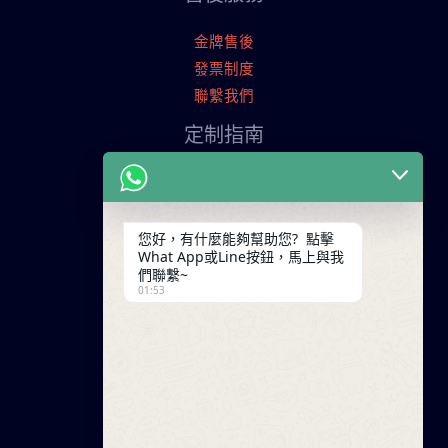
金牌售後
發票制度
聯繫我們
定制指南
申請寄樣品
服裝定制流程
交易條款
您好，有什麼能夠幫助您? 點擊
What App或Line按鈕，馬上與我
聯繫我們
們聯繫~
01:53
廣東省廣州市天河工業園
+86 13825254696
keywinf@foxmail.com