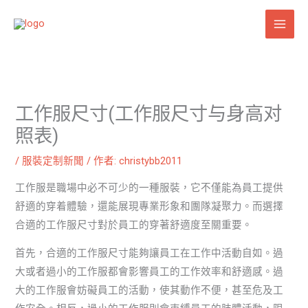
跳
至
主
要
內
容
工作服尺寸(工作服尺寸与身高对
照表)
/
服裝定制新聞
/ 作者:
christybb2011
工作服是職場中必不可少的一種服裝，它不僅能為員工提供
舒適的穿着體驗，還能展現專業形象和團隊凝聚力。而選擇
合適的工作服尺寸對於員工的穿著舒適度至關重要。
首先，合適的工作服尺寸能夠讓員工在工作中活動自如。過
大或者過小的工作服都會影響員工的工作效率和舒適感。過
大的工作服會妨礙員工的活動，使其動作不便，甚至危及工