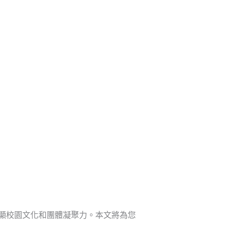
新聞資訊
聯繫我們
獲取免費報價
顯校園文化和團體凝聚力。本文將為您