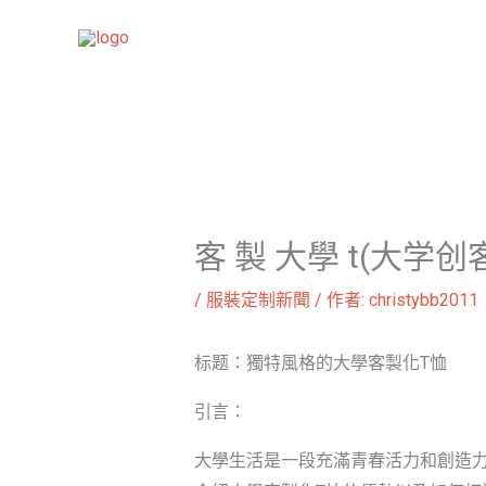
跳
至
主
要
內
容
客 製 大學 t(大学创
/
服裝定制新聞
/ 作者:
christybb2011
标题：獨特風格的大學客製化T恤
引言：
大學生活是一段充滿青春活力和創造