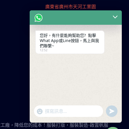
廣東省廣州市天河工業園
+86 13825254696
keywinf@foxmail.com
您好，有什麼能夠幫助您? 點擊
What App或Line按鈕，馬上與我
們聯繫~
12:52
"+chaty_settings.lang.emoji_picker+"
undefin
WhatsApp
Message
年大陸成衣工廠，降低您的成本！服裝打版，服裝製造-啟雲帆服