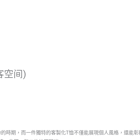
首頁
關於啟雲帆
服務優勢
客空间)
力的時期，而一件獨特的客製化T恤不僅能展現個人風格，還能彰