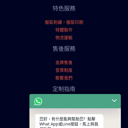
特色服務
服裝刺繡，服裝印刷
特體製作
物流運輸
售後服務
金牌售後
發票制度
聯繫我們
定制指南
申請寄樣品
服裝定制流程
交易條款
您好，有什麼能夠幫助您? 點擊
What App或Line按鈕，馬上與我