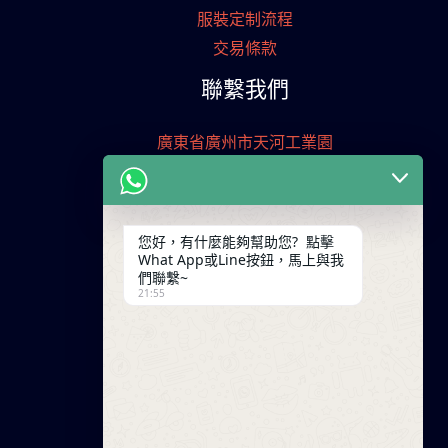
服裝定制流程
交易條款
聯繫我們
廣東省廣州市天河工業園
+86 13825254696
keywinf@foxmail.com
您好，有什麼能夠幫助您? 點擊
What App或Line按鈕，馬上與我
們聯繫~
21:55