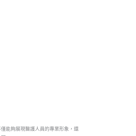
新聞資訊
聯繫我們
獲取免費報價
不僅能夠展現醫護人員的專業形象，還