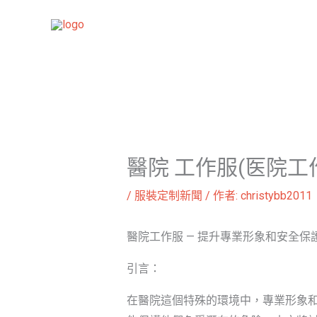
跳
至
主
要
內
容
醫院 工作服(医院工
/
服裝定制新聞
/ 作者:
christybb2011
醫院工作服 — 提升專業形象和安全保
引言：
在醫院這個特殊的環境中，專業形象