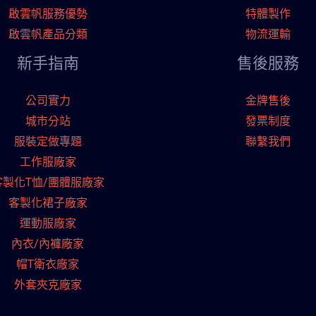
啟雲帆服務優勢
特體製作
啟雲帆產品分類
物流運輸
新手指南
售後服務
公司實力
金牌售後
城市分站
發票制度
服裝定做專題
聯繫我們
工作服廠家
客製化T恤/團體服廠家
客製化裙子廠家
運動服廠家
內衣/內褲廠家
帽T衛衣廠家
外套夾克廠家