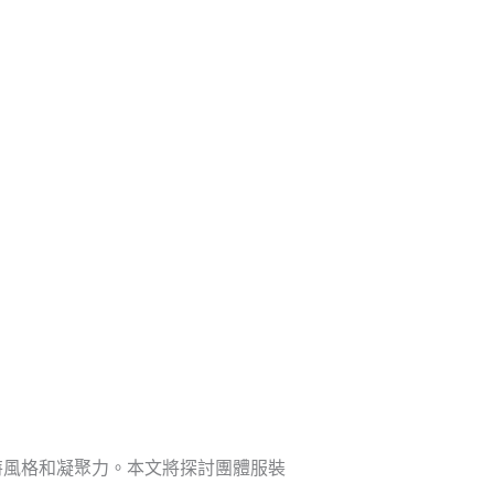
新聞資訊
聯繫我們
獲取免費報價
特風格和凝聚力。本文將探討團體服裝