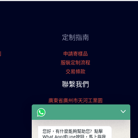
定制指南
刷
申請寄樣品
服裝定制流程
交易條款
聯繫我們
廣東省廣州市天河工業園
+86 13825254696
keywinf@foxmail.com
您好，有什麼能夠幫助您? 點擊
What App或Line按鈕，馬上與我