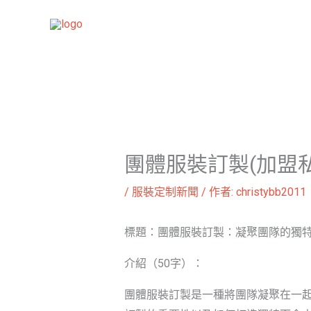
跳
至
主
要
內
容
團體服裝訂製(加盟
/
服裝定制新聞
/ 作者:
christybb2011
標題：團體服裝訂製：凝聚團隊的獨
介紹（50字）：
團體服裝訂製是一種將團隊凝聚在一