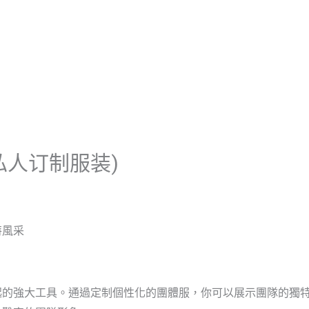
首頁
關於啟雲帆
服務優勢
私人订制服装)
特風采
起的強大工具。通過定制個性化的團體服，你可以展示團隊的獨