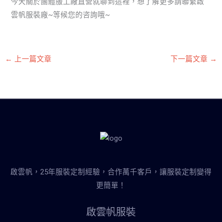
今天關於團體服工廠直營就聊到這裡，想了解更多請聯繫啟
雲帆服裝廠~等候您的咨詢哦~
←
上一篇文章
下一篇文章
→
啟雲帆，25年服裝定制經驗，合作萬千客戶，讓服裝定制變得
更簡單！
啟雲帆服裝