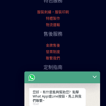
特色服務
服裝刺繡，服裝印刷
特體製作
物流運輸
售後服務
金牌售後
發票制度
聯繫我們
定制指南
申請寄樣品
服裝定制流程
交易條款
您好，有什麼能夠幫助您? 點擊
What App或Line按鈕，馬上與我
聯繫我們
們聯繫~
19:47