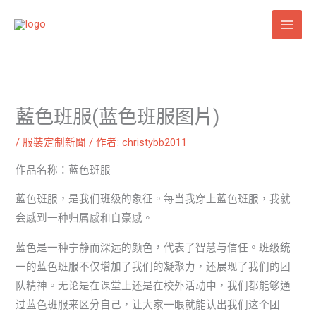
跳
至
主
要
內
容
藍色班服(蓝色班服图片)
/
服裝定制新聞
/ 作者:
christybb2011
作品名称：蓝色班服
蓝色班服，是我们班级的象征。每当我穿上蓝色班服，我就
会感到一种归属感和自豪感。
蓝色是一种宁静而深远的颜色，代表了智慧与信任。班级统
一的蓝色班服不仅增加了我们的凝聚力，还展现了我们的团
队精神。无论是在课堂上还是在校外活动中，我们都能够通
过蓝色班服来区分自己，让大家一眼就能认出我们这个团