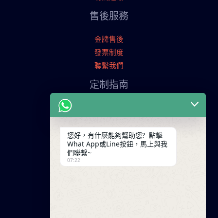
售後服務
金牌售後
發票制度
聯繫我們
定制指南
申請寄樣品
服裝定制流程
交易條款
您好，有什麼能夠幫助您? 點擊
What App或Line按鈕，馬上與我
聯繫我們
們聯繫~
07:22
廣東省廣州市天河工業園
+86 13825254696
keywinf@foxmail.com