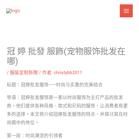
跳
至
主
要
內
容
冠 婷 批發 服飾(宠物服饰批发在
哪)
/
服裝定制新聞
/ 作者:
christybb2011
标题：冠婷批发服饰——时尚与实惠的完美结合
导语：冠婷批发服饰是一家以时尚服饰为主打产品的批发
商。他们提供各种风格、款式和尺码的服饰，让消费者有更
多的选择。本文将介绍冠婷批发服饰的特点，并探讨其在时
尚圈中的地位。
第一段：时尚潮流的引领者