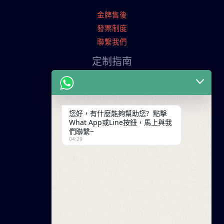
金牌售後
發票制度
聯繫我們
定制指南
申請寄樣品
服裝定制流程
交易條款
您好，有什麼能夠幫助您? 點擊
What App或Line按鈕，馬上與我
聯繫我們
們聯繫~
04:29
廣東省廣州市天河工業園
+86 13825254696
keywinf@foxmail.com