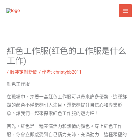
跳
至
主
要
內
容
紅色工作服(红色的工作服是什么
工作)
/
服裝定制新聞
/ 作者:
christybb2011
紅色工作服
在職場中，穿著一套紅色工作服可以帶來許多優勢。這種鮮
豔的顏色不僅能夠引人注目，還能夠提升自信心和專業形
象。讓我們一起來探索紅色工作服的魅力吧！
首先，紅色是一種充滿活力和熱情的顏色。穿上紅色工作
服，你會立即感受到自己精力充沛，充滿動力。這種積極的