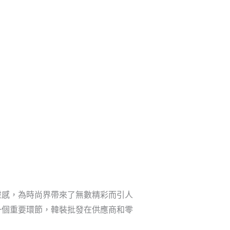
新聞資訊
聯繫我們
獲取免費報價
靈感，為時尚界帶來了無數精彩而引人
一個重要環節，韓裝批發在供應商和零