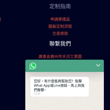
定制指南
刷
申請寄樣品
服裝定制流程
交易條款
聯繫我們
廣東省廣州市天河工業園
+86 13825254696
keywinf@foxmail.com
您好，有什麼能夠幫助您? 點擊
What App或Line按鈕，馬上與我
們聯繫~
12:55