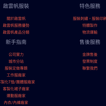
啟雲帆服裝
特色服務
關於啟雲帆
服裝刺繡，服裝印
啟雲帆服務優勢
特體製作
啟雲帆產品分類
物流運輸
新手指南
售後服務
公司實力
金牌售後
城市分站
發票制度
服裝定做專題
聯繫我們
工作服廠家
客製化T恤/團體服廠家
客製化裙子廠家
運動服廠家
內衣/內褲廠家