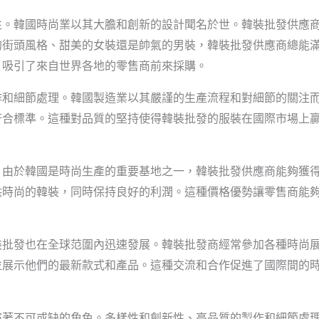
性。韓國時尚業以其大膽和創新的設計聞名於世。韓裝批發供應
的街頭風格、甜美的女裝還是帥氣的男裝，韓裝批發供應商總能
，吸引了來自世界各地的零售商前來採購。
作和細節處理。韓國製造業以其嚴謹的生產流程和對細節的關注
符合標準。這種對品質的堅持使得韓裝批發的服裝在國際市場上
。由於韓國是時尚生產的重要基地之一，韓裝批發供應商能夠獲
供時尚的韓裝，同時保持良好的利潤。這種價格優勢讓零售商能
。
裝批發也在全球范圍內迅速發展。韓裝批發商經常參加各種時尚
並展示他們的最新款式和產品。這種交流和合作促進了國際間的
演著不可或缺的角色。多樣性和創新性、高品質的製作和細節處