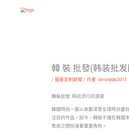
跳
至
主
要
內
容
韓 裝 批發(韩装批发
/
服裝定制新聞
/ 作者:
christybb2011
韓裝批發: 時尚流行的源泉
韓國時尚一直以來都深受全球時尚愛
注目的作品。如今，韓裝不僅在韓國
售商之間扮演著重要角色。