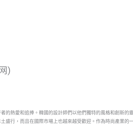
首頁
關於啟雲帆
服務優勢
网)
好者的熱愛和追捧。韓國的設計師們以他們獨特的風格和創新的
本土盛行，而且在國際市場上也越來越受歡迎。作為時尚產業的