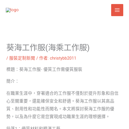
跳
至
主
要
內
容
葵海工作服(海乘工作服)
/
服裝定制新聞
/ 作者:
christybb2011
標題：葵海工作服- 優質工作需優質服裝
簡介：
在職業生涯中，穿著適合的工作服不僅對於提升形象和自信
心至關重要，還能確保安全和舒適。葵海工作服以其高品
質、耐用性和功能性而聞名。本文將探討葵海工作服的優
勢，以及為什麼它是您實現成功職業生涯的理想選擇。
段落1：優質材料和精湛工藝