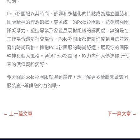
結論：
Polo衫團服以其時尚、舒適和多樣化的特點成為建立團結和
團隊精神的理想選擇。穿著統一的Polo衫團服，能夠增強團
隊凝聚力、塑造專業形象並展現對組織的認同感。無論是在
工作場合還是社交場合，Polo衫團服都能讓你感到自信並散
發出時尚風格。擁抱Polo衫團服的時尚舒適，展現你的團隊
精神和個人風格。通過Polo衫團服，極力向他人傳達你所代
表的價值觀和愛好。
今天關於polo衫團服就聊到這裡，想了解更多請聯繫啟雲帆
服裝廠~等候您的咨詢哦~
←
上一篇文章
下一篇文章
→