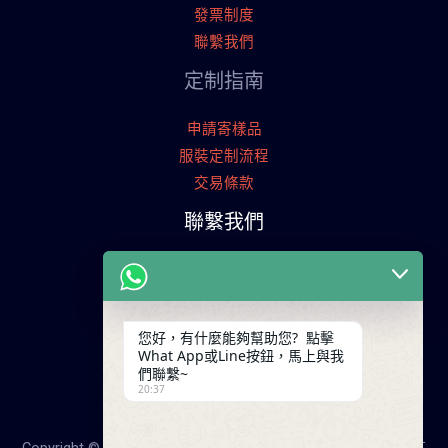
發票制度
聯繫我們
定制指南
申請寄樣品
服裝定制流程
交易條款
聯繫我們
廣東省廣州市天河工業園
+86 13825254696
keywinf@foxmail.com
您好，有什麼能夠幫助您? 點擊
What App或Line按鈕，馬上與我
們聯繫~
20:37
Copyright © 2026 25年大陸成衣工廠，降低您的成本！服裝打