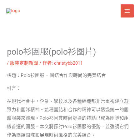
跳
至
主
要
內
容
polo衫團服(polo衫图片)
/
服裝定制新聞
/ 作者:
christybb2011
標題：Polo衫團服 – 團結合作與時尚的完美結合
引言：
在現代社會中，企業、學校以及各種組織都非常重視建立凝
聚力和團隊精神。這種團結和合作的精神可以透過統一的團
體服裝來體現。Polo衫因其時尚舒適的特點已成為團隊和組
織首選的團服。本文將探討Polo衫團服的優勢，並強調它們
作為團結團隊和展現時尚風格的完美結合。