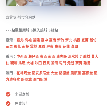
啟雲帆-城市分站點
<<<點擊相應城市進入該城市站點
臺灣：
臺北
高雄
基隆
臺中
臺南
新竹
新北
桃園
宜蘭
新竹
苗栗
彰化
南投
雲林
嘉義
屏東
臺東
花蓮
澎湖
香港：
中西區
灣仔區
東區
南區
油尖旺
深水埗
九龍城
黃大
仙
觀塘
北區
大埔
沙田
西貢
荃灣
屯門
元朗
葵青
離島
澳門：
花地瑪堂
聖安多尼堂
大堂
望德堂
風順堂
嘉模堂
聖
方濟各堂
路氹城
澳門新城
來圖定制
免費設計