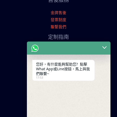
售後服務
金牌售後
發票制度
聯繫我們
定制指南
申請寄樣品
服裝定制流程
交易條款
您好，有什麼能夠幫助您? 點擊
What App或Line按鈕，馬上與我
聯繫我們
們聯繫~
17:53
廣東省廣州市天河工業園
+86 13825254696
keywinf@foxmail.com