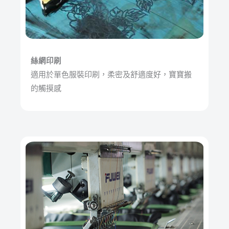
絲網印刷
適用於單色服裝印刷，柔密及舒適度好，寶寶搬
的觸摸感