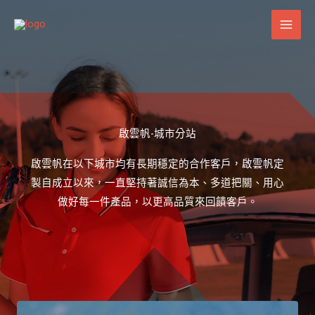
跳
至
主
要
內
容
啟雲帆-城市分站
啟雲帆在以下城市均有長期穩定的合作客戶，啟雲帆定
製自成立以來，一直堅持著誠信為本、多道把關、用心
做好每一件產品，以更高品質來回饋客戶。