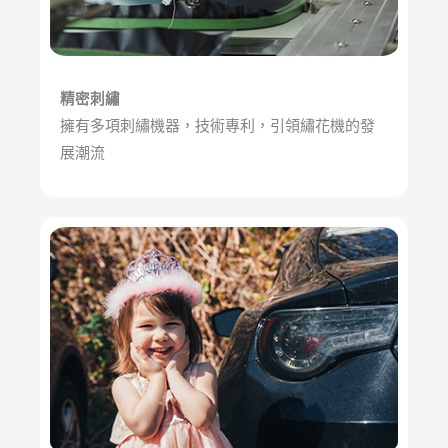
精密刺繡
擁有多項刺繡機器，技術專利，引領繡花機的發
展潮流