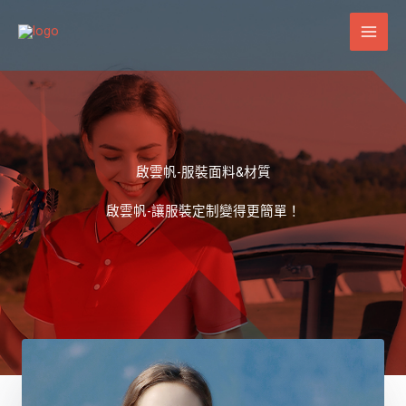
跳
至
主
要
內
容
啟雲帆-服裝面料&材質
啟雲帆-讓服裝定制變得更簡單！