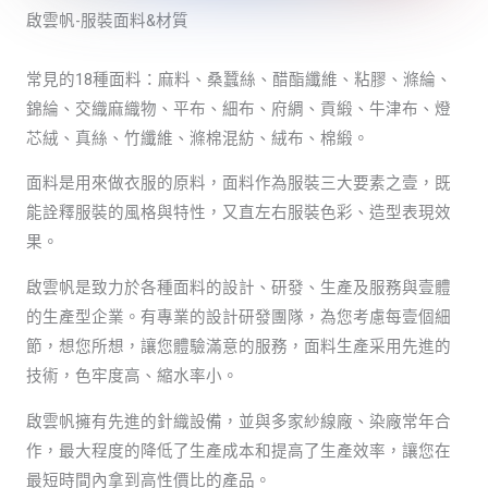
啟雲帆-服裝面料&材質
常見的18種面料：麻料、桑蠶絲、醋酯纖維、粘膠、滌綸、
錦綸、交織麻織物、平布、細布、府綢、貢緞、牛津布、燈
芯絨、真絲、竹纖維、滌棉混紡、絨布、棉緞。
面料是用來做衣服的原料，面料作為服裝三大要素之壹，既
能詮釋服裝的風格與特性，又直左右服裝色彩、造型表現效
果。
啟雲帆是致力於各種面料的設計、研發、生產及服務與壹體
的生產型企業。有專業的設計研發團隊，為您考慮每壹個細
節，想您所想，讓您體驗滿意的服務，面料生產采用先進的
技術，色牢度高、縮水率小。
啟雲帆擁有先進的針織設備，並與多家紗線廠、染廠常年合
作，最大程度的降低了生產成本和提高了生產效率，讓您在
最短時間內拿到高性價比的產品。