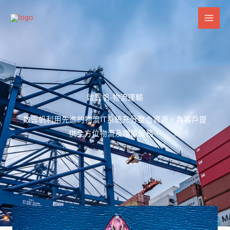
跳
至
主
要
內
容
啟雲帆-物流運輸
啟雲帆利用先進的物流IT系統充分整合資源，為客戶提
供全方位物流及增值服務。