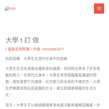
跳
至
主
要
內
容
大學 t 訂 做
/
服裝定制新聞
/ 作者:
christybb2011
抗拒孤獨：大學生在現代社會中的挑戰
大學生生活充滿著各種新奇和機遇，但同時也帶來了許多挑
戰和壓力。在現代社會中，大學生常常面臨著孤獨感的問
題。面對著繁忙的課業、社交壓力和未來的不確定性，大學
生們需要找到抗拒孤獨的方法，建立起健康積極的生活方
式。
首先，大學生可以通過積極參與校園活動來緩解孤獨感。許