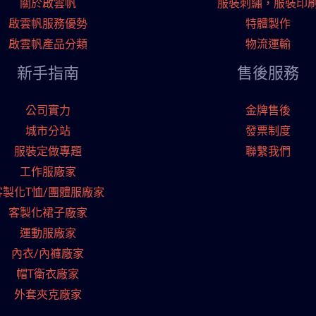
關於啟雲帆
服裝刺繡，服裝印
啟雲帆服務優勢
特體製作
啟雲帆產品分類
物流運輸
新手指南
售後服務
公司實力
金牌售後
城市分站
發票制度
服裝定做專題
聯繫我們
工作服廠家
客製化T恤/團體服廠家
客製化裙子廠家
運動服廠家
內衣/內褲廠家
帽T衛衣廠家
外套夾克廠家