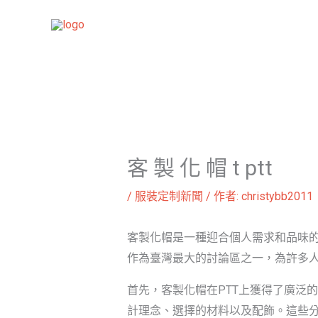
跳
至
主
要
內
容
客 製 化 帽 t ptt
/
服裝定制新聞
/ 作者:
christybb2011
客製化帽是一種迎合個人需求和品味的
作為臺灣最大的討論區之一，為許多人
首先，客製化帽在PTT上獲得了廣泛
計理念、選擇的材料以及配飾。這些分