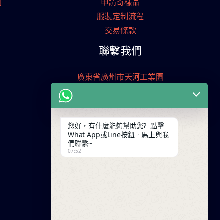
刷
申請寄樣品
服裝定制流程
交易條款
聯繫我們
廣東省廣州市天河工業園
+86 13825254696
keywinf@foxmail.com
您好，有什麼能夠幫助您? 點擊
What App或Line按鈕，馬上與我
們聯繫~
07:52